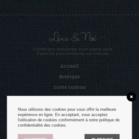
Confection artisanale et en petite série
d’articles personnalisés sur mesure.
Accueil
Boutique
Carte cadeau
Inspirations
La p’tite histoire
Nous utilisons des cookies pour vous offrir la meilleure
expérience en ligne. En acceptant, vous acceptez
Contact
l'utilisation de cookies conformément à notre politique de
confidentialité des cookies.
Tissus